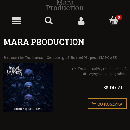
Mara
Production
MARA PRODUCTION
Arouse the Darkness - Cemetery of Buried Hopes , SLIPCASE
Dostępność:
przedsprzedaż
Wysyłka w:
48 godzin
35,00 ZŁ
DO KOSZYKA