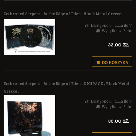
Enthroned Serpent - At the Edge of Eden , Black Metal Greece .
Dostępność:
duża ilość
Wysyłka w:
5 dni
33,00 ZŁ
DO KOSZYKA
Enthroned Serpent - At the Edge of Eden , DIGIPACK , Black Metal
Greece .
Dostępność:
duża ilość
Wysyłka w:
5 dni
35,00 ZŁ