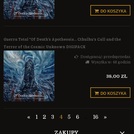
DO KOSZYKA
Guerra Total "Of Death’s Apotheosis... Cthulhu's Call and the
Terror of the Cosmic Unknown DIGIPACK
Dostępność:
przedsprzedaż
Wysyłka w:
48 godzin
38,00 ZŁ
DO KOSZYKA
«
1
2
3
4
5
6
...
16
»
ZAKUPY