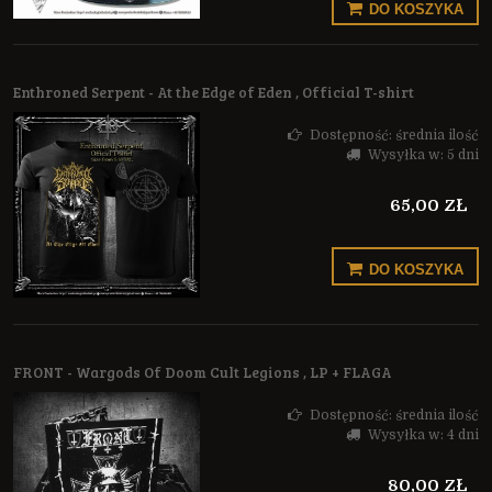
DO KOSZYKA
Enthroned Serpent - At the Edge of Eden , Official T-shirt
Dostępność:
średnia ilość
Wysyłka w:
5 dni
65,00 ZŁ
DO KOSZYKA
FRONT - Wargods Of Doom Cult Legions , LP + FLAGA
Dostępność:
średnia ilość
Wysyłka w:
4 dni
80,00 ZŁ