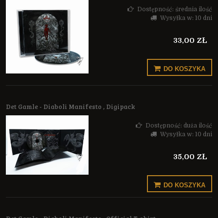
Dostępność:
średnia ilość
Wysyłka w:
10 dni
33,00 ZŁ
DO KOSZYKA
Det Gamle - Diaboli Manifesto , Digipack
Dostępność:
duża ilość
Wysyłka w:
10 dni
35,00 ZŁ
DO KOSZYKA