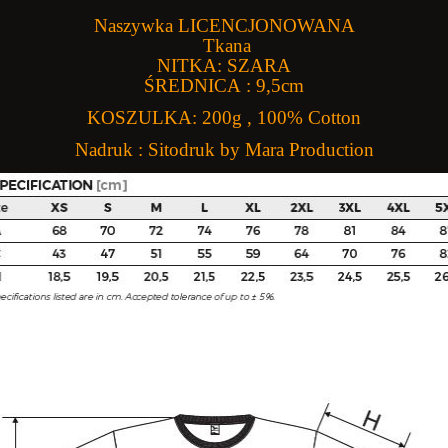
Naszywka LICENCJONOWANA
CENA REGULARNA:
34,00 ZŁ
ULARNA:
Tkana
32,00 ZŁ
NITKA: SZARA
ŚREDNICA : 9,5cm
KOSZULKA: 200g , 100% Cotton
Nadruk : Sitodruk by Mara Production