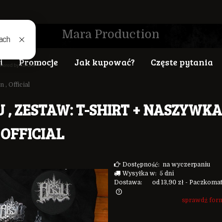
Mara Production
i
Promocje
Jak kupować?
Częste pytania
, Official
 , ZESTAW: T-SHIRT + NASZYWKA
, OFFICIAL
Dostępność:
na wyczerpaniu
Wysyłka w:
5 dni
Dostawa:
od 13,90 zł
- Paczkoma
sprawdź for
a nie zawiera ewentualnych