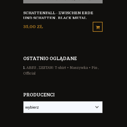
SCHATTENFALL - ZWISCHEN ERDE
UND SCHATTEN , BLACK METAL
OFICJALNA
GERMANY
PRODUCTI
A Z
35,00 ZŁ
65,00 ZŁ
OSTATNIO OGLĄDANE
ABSU , ZESTAW: T-shirt + Naszywka + Pin ,
Official
PRODUCENCI