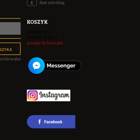
funt szterling
KOSZYK
produktów:
0
wartość:
0,00 zł
przejdź do koszyka
SZYKA
rzechowalni