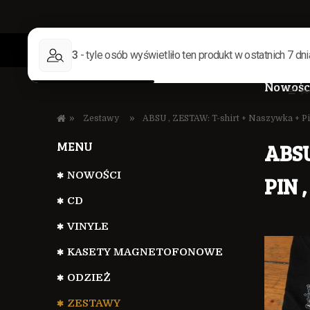
Nowośc
»
»
Zestawy
ABSU , ZESTAW: T-shirt + Naszywka + Pin 
MENU
ABSU
NOWOŚCI
PIN 
CD
VINYLE
KASETY MAGNETOFONOWE
ODZIEŻ
Cen
ZESTAWY