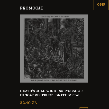
OPIS
PROMOCJE
CIFER
DEATH'S COLD WIND - SUBYUGADOR -
DENOUNCEM
AL CHILE
IN GOAT WE TRUST , DEATH METAL
UNBOUND ,
ECUADOR
22,40 ZŁ
AUSTRALIA
22,40 ZŁ