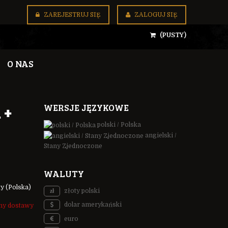
ZAREJESTRUJ SIĘ
ZALOGUJ SIĘ
(PUSTY)
O NAS
WERSJE JĘZYKOWE
 +
polski / Polska
angielski /
Stany Zjednoczone
WALUTY
ty
(Polska)
złoty polski
dolar amerykański
my dostawy
euro