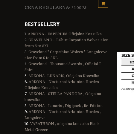
CENA REGULARNA:
ZŁ
32,00 ZŁ
CENA REG
BESTSELLERY
ARKONA - IMPERIUM Oficjalna Koszulka
GRAVELAND - T-Shirt Carpatian Wolves size
from S to 5XL
Graveland " Carpathian Wolves " Longsleeve
size from S to 3XL
Graveland - Thousand Swords , Official T-
Shirt
ARKONA -LUNARIS, Oficjalna Koszulka
ARKONA - Nocturnal Arkonian Hordes
Oficjalna Koszulka
ARKONA - STELLA PANDORA , Oficjalna
koszulka
ARKONA - Lunaris , Digipack , Re-Edition
ARKONA - Nocturnal Arkonian Hordes ,
Longsleeve
VARATHRON , oficjalna koszulka Black
Metal Greece