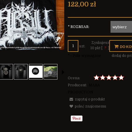
ztów płatności
122,00 zł
*
ROZMIAR:
Zyskujesz
szt.
DO KO
10
pkt [
?
]
*
- Pole wymagane
dodaj do p
Ocena:
Producent:
MARA
PRODUCTION
zapytaj o produkt
poleć znajomemu