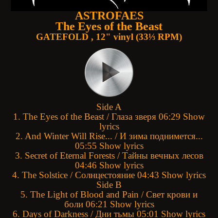
ASTROFAES
The Eyes of the Beast
GATEFOLD , 12" vinyl (33⅓ RPM)
Side A
1. The Eyes of the Beast / Глаза зверя 06:29 Show
lyrics
2. And Winter Will Rise... / И зима поднимется...
05:55 Show lyrics
3. Secret of Eternal Forests / Тайны вечных лесов
04:46 Show lyrics
4. The Solstice / Солнцестояние 04:43 Show lyrics
Side B
5. The Light of Blood and Pain / Свет крови и
боли 06:21 Show lyrics
6. Days of Darkness / Дни тьмы 05:01 Show lyrics