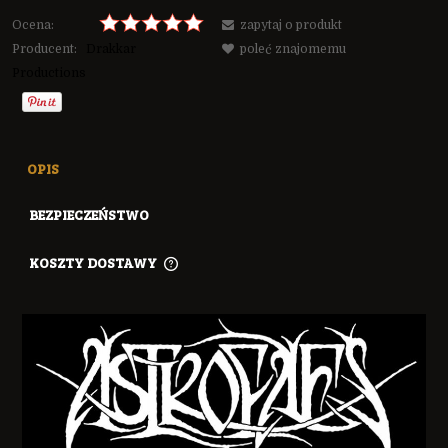
Ocena:
zapytaj o produkt
Producent:
Drakkar
poleć znajomemu
Productions
OPIS
BEZPIECZEŃSTWO
KOSZTY DOSTAWY
CENA NIE ZAWIERA EWENTUALNYCH KOSZTÓW PŁATNOŚCI