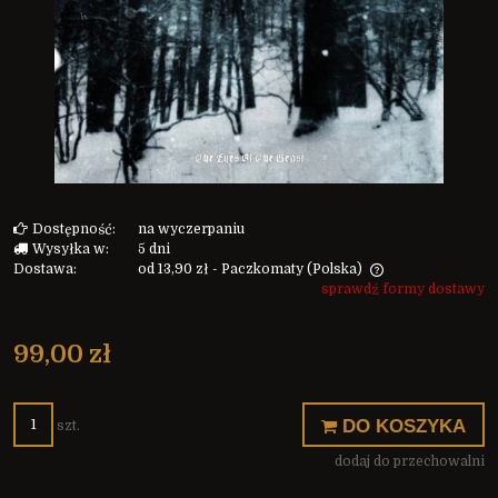
Dostępność:
na wyczerpaniu
Wysyłka w:
5 dni
Dostawa:
od 13,90 zł
- Paczkomaty
(Polska)
sprawdź formy dostawy
Cena nie zawiera ewentualnych kosztów płatności
99,00 zł
DO KOSZYKA
szt.
dodaj do przechowalni