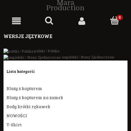
Mara
Production
WERSJE JĘZYKOWE
polski / Polska
angielski / Stany Zjednoczone
Lista kategorii
Bluzy z kapturem
Bluzy z kapturem na zamek
Body krótki rękawek
NOWOŚCI
T-Shirt