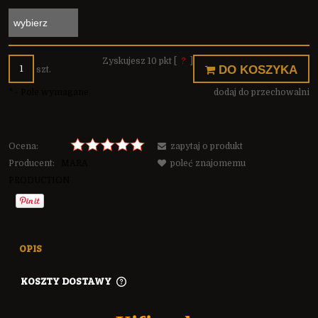
Zyskujesz
10
pkt [
?
]
DO KOSZYKA
szt.
*
- Pole wymagane
dodaj do przechowalni
Ocena:
zapytaj o produkt
Producent:
MARA
poleć znajomemu
PRODUCTION
OPIS
KOSZTY DOSTAWY
CENA NIE ZAWIERA EWENTUALNYCH KOSZTÓW PŁATNOŚCI