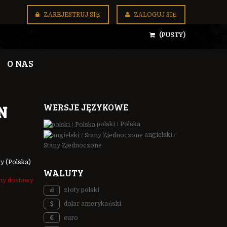
ZAREJESTRUJ SIĘ
ZALOGUJ SIĘ
(PUSTY)
O NAS
WERSJE JĘZYKOWE
N
polski / Polska
angielski /
Stany Zjednoczone
ty
(Polska)
WALUTY
my dostawy
złoty polski
dolar amerykański
euro