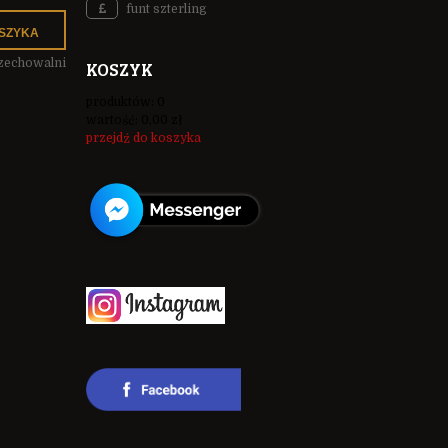
funt szterling
SZYKA
rzechowalni
KOSZYK
produktów:
0
wartość:
0,00 zł
przejdź do koszyka