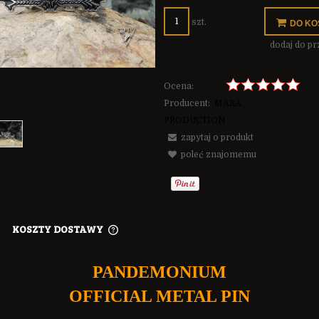
szt.
DO KO
dodaj do p
Ocena:
Producent:
MARA
PRODUCTION
zapytaj o produkt
poleć znajomemu
KOSZTY DOSTAWY
CENA NIE ZAWIERA EWENTUALNYCH
PANDEMONIUM
KOSZTÓW PŁATNOŚCI
OFFICIAL METAL PIN