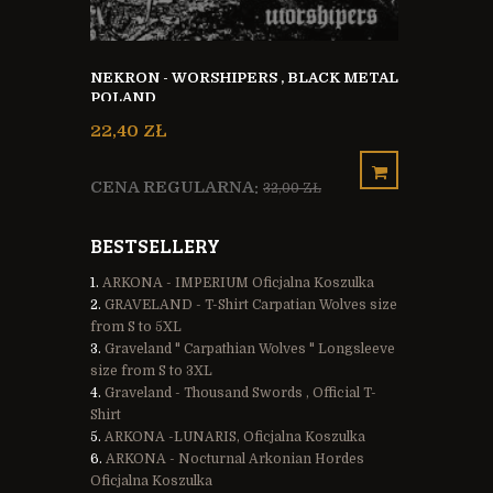
 KOSZULKA
MYRKGAND -
NEKRON - WORSHIPERS , BLACK METAL
MELODIC D
POLAND
22,40 ZŁ
22,40 ZŁ
 ZŁ
CENA REG
CENA REGULARNA:
32,00 ZŁ
BESTSELLERY
ARKONA - IMPERIUM Oficjalna Koszulka
GRAVELAND - T-Shirt Carpatian Wolves size
from S to 5XL
Graveland " Carpathian Wolves " Longsleeve
size from S to 3XL
Graveland - Thousand Swords , Official T-
Shirt
ARKONA -LUNARIS, Oficjalna Koszulka
ARKONA - Nocturnal Arkonian Hordes
Oficjalna Koszulka