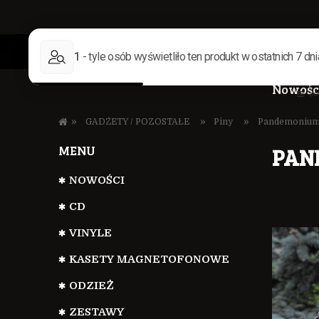
Nowośc
»
»
»
GADŻETY / POZOSTAŁE
Piny
Pandemonium -
MENU
PAND
NOWOŚCI
CD
VINYLE
KASETY MAGNETOFONOWE
Cen
ODZIEŻ
kos
ZESTAWY