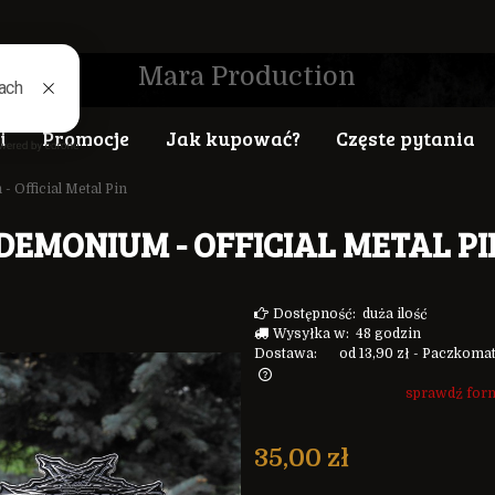
Mara Production
i
Promocje
Jak kupować?
Częste pytania
 Official Metal Pin
EMONIUM - OFFICIAL METAL PI
Dostępność:
duża ilość
Wysyłka w:
48 godzin
Dostawa:
od 13,90 zł
- Paczkoma
sprawdź for
a nie zawiera ewentualnych
ztów płatności
35,00 zł