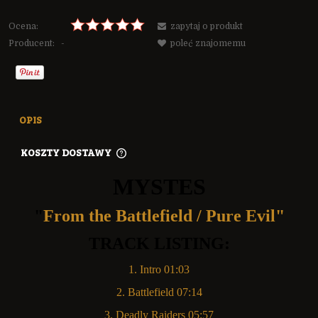
Ocena:
zapytaj o produkt
Producent:
-
poleć znajomemu
OPIS
KOSZTY DOSTAWY
CENA NIE ZAWIERA EWENTUALNYCH KOSZTÓW PŁATNOŚCI
MYSTES
"
From the Battlefield / Pure Evil"
TRACK LISTING:
1. Intro 01:03
2. Battlefield 07:14
3. Deadly Raiders 05:57