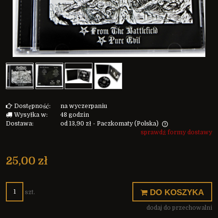
Dostępność:
na wyczerpaniu
Wysyłka w:
48 godzin
Dostawa:
od 13,90 zł
- Paczkomaty
(Polska)
sprawdź formy dostawy
Cena nie zawiera ewentualnych kosztów płatności
25,00 zł
DO KOSZYKA
szt.
dodaj do przechowalni