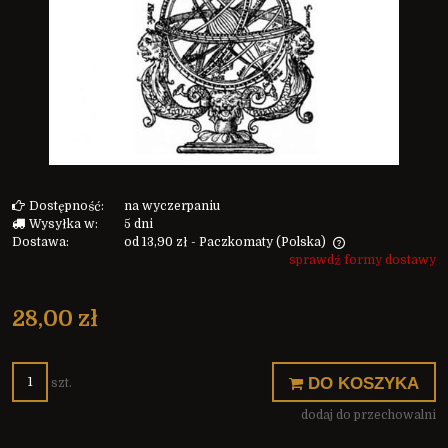
Dostępność:
na wyczerpaniu
Wysyłka w:
5 dni
Dostawa:
od 13,90 zł
- Paczkomaty
(Polska)
sprawdź formy dostawy
Cena nie zawiera ewentualnych kosztów płatności
28,00 zł
DO KOSZYKA
szt.
dodaj do przechowalni