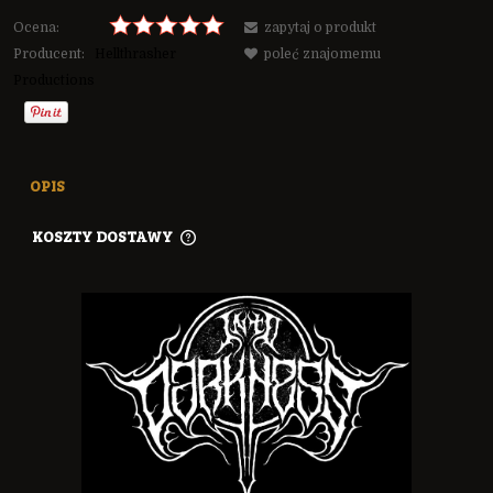
Ocena:
zapytaj o produkt
Producent:
Hellthrasher
poleć znajomemu
Productions
OPIS
KOSZTY DOSTAWY
CENA NIE ZAWIERA EWENTUALNYCH KOSZTÓW PŁATNOŚCI