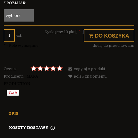
*
ROZMIAR:
Zyskujesz
10
pkt [
?
]
DO KOSZYKA
szt.
*
- Pole wymagane
dodaj do przechowalni
Ocena:
zapytaj o produkt
Producent:
MARA
poleć znajomemu
PRODUCTION
OPIS
KOSZTY DOSTAWY
CENA NIE ZAWIERA EWENTUALNYCH KOSZTÓW PŁATNOŚCI