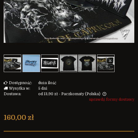
Dostępność:
duża ilość
Wysyłka w:
5 dni
Dostawa:
od 13,90 zł
- Paczkomaty
(Polska)
sprawdź formy dostawy
Cena nie zawiera ewentualnych kosztów płatności
160,00 zł